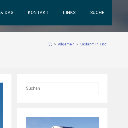
 & DAS
KONTAKT
LINKS
SUCHE
>
Allgemein
>
Skifahrn in Tirol