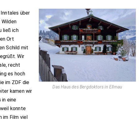
 Inntales über
 Wilden
 ließ ich
en Ort
en Schild mit
egrüßt. Wir
le, recht
ging es hoch
ie im ZDF die
Das Haus des Bergdoktors in Ellmau
iter kamen wir
 in eine
rweil konnte
 im Film viel