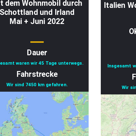
t dem Wohnmobil durch
Italien 
Schottland und Irland
Mai + Juni 2022
O
Dauer
gesamt waren wir 45 Tage unterwegs.
Insgesamt w
Fahrstrecke
F
Wir sind 7450 km gefahren.
Wir si