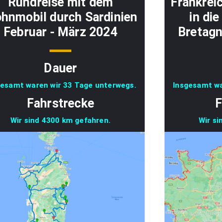
Rundreise mit dem
Frankrei
hnmobil durch Sardinien
in di
Februar - März 2024
Bretagn
Dauer
gesamt waren wir 33 Tage unterwegs.
Insgesamt wa
Fahrstrecke
F
Wir sind 4300 km gefahren.
Wir si