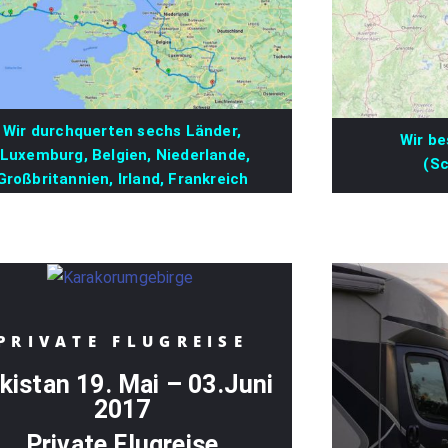
Wir durchquerten sechs Länder,
Wir be
(Luxemburg, Belgien, Niederlande,
(Sc
Großbritannien, Irland, Frankreich
PRIVATE FLUGREISE
kistan 19. Mai – 03.Juni
2017
Private Flugreise