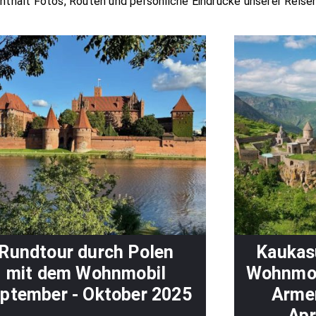
nthält Fotos, Routen und persönliche Eindrücke unserer Reisen
Rundtour durch Polen
Kaukas
mit dem Wohnmobil
Wohnmob
ptember - Oktober 2025
Armen
Apr