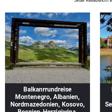
Jeder Reisebericht e
Balkanrrundreise
Montenegro, Albanien,
Nordmazedonien, Kosovo,
Se
Bosnien-Herzigiwina,