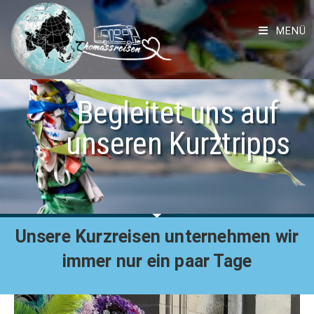
MENÜ
Begleitet uns auf
unseren Kurztripps
Unsere Kurzreisen unternehmen wir
immer nur ein paar Tage