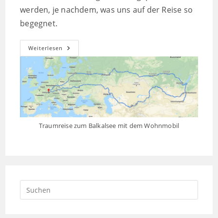
werden, je nachdem, was uns auf der Reise so
begegnet.
Reiseplanung
Weiterlesen
Baikalsee
Traumreise zum Balkalsee mit dem Wohnmobil
Press
Escap
to