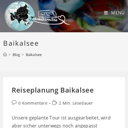
Zum
Inhalt
MENÜ
springen
Baikalsee
>
Blog
>
Baikalsee
Reiseplanung Baikalsee
Beitrags-
Lesedauer:
0 Kommentare
2 Min. Lesedauer
Kommentare:
Unsere geplante Tour ist ausgearbeitet, wird
aber sicher unterwegs noch angepasst