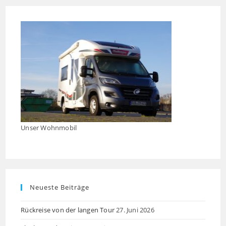
close
the
searc
panel
Unser Wohnmobil
Neueste Beiträge
Rückreise von der langen Tour
27. Juni 2026