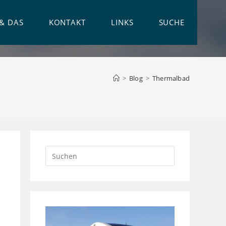
 & DAS
KONTAKT
LINKS
SUCHE
>
Blog
>
Thermalbad
Press
Escape
to
close
the
search