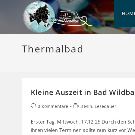
Zum
Inhalt
HOM
springen
Thermalbad
Kleine Auszeit in Bad Wildb
Beitrags-
Lesedauer:
0 Kommentare
3 Min. Lesedauer
Kommentare:
Erster Tag, Mittwoch, 17.12.25 Durch den Sc
ihren vielen Terminen sollte nun kurz vor Wei