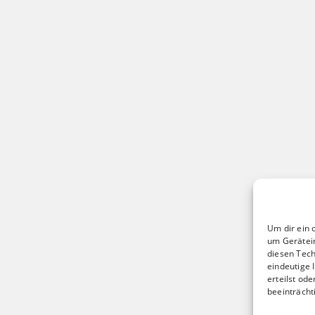
Um dir ein 
um Gerätei
diesen Tech
eindeutige 
erteilst od
beeinträcht