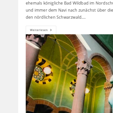
ehemals königliche Bad Wildbad im Nordsch
und immer dem Navi nach zunächst über die
den nördlichen Schwarzwald.…
Kleine
Weiterlesen
Auszeit
In
Bad
Wildbad