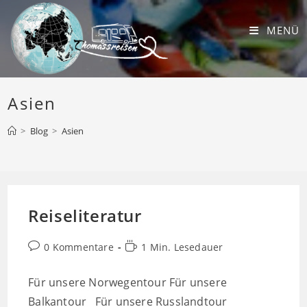
Zum
Inhalt
MENÜ
springen
Asien
>
Blog
>
Asien
Reiseliteratur
Beitrags-
Lesedauer:
0 Kommentare
1 Min. Lesedauer
Kommentare:
Für unsere Norwegentour Für unsere
Balkantour Für unsere Russlandtour