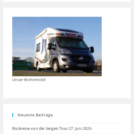
close
the
searc
panel
Unser Wohnmobil
Neueste Beiträge
Rückreise von der langen Tour
27. Juni 2026