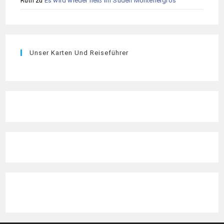
Ruth
zu
Es wird wieder heiß im Süden Montenergros
Unser Karten Und Reiseführer