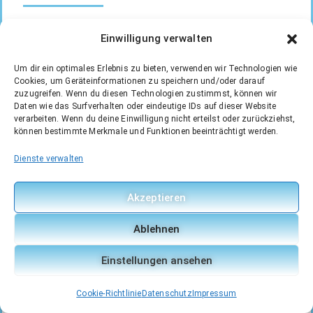
Gefahrene Kilometer: 214 km
Einwilligung verwalten
Um dir ein optimales Erlebnis zu bieten, verwenden wir Technologien wie
Cookies, um Geräteinformationen zu speichern und/oder darauf
zuzugreifen. Wenn du diesen Technologien zustimmst, können wir
Daten wie das Surfverhalten oder eindeutige IDs auf dieser Website
verarbeiten. Wenn du deine Einwilligung nicht erteilst oder zurückziehst,
können bestimmte Merkmale und Funktionen beeinträchtigt werden.
Vierunddreißigster Tag, Dienstag,
14.06.2022
Dienste verwalten
HÖHLENBESUCH UND ZURÜCK
Akzeptieren
IN DIE REPUBLIK
Ablehnen
Gefahrene Kilometer: 255 km
Einstellungen ansehen
Cookie-Richtlinie
Datenschutz
Impressum