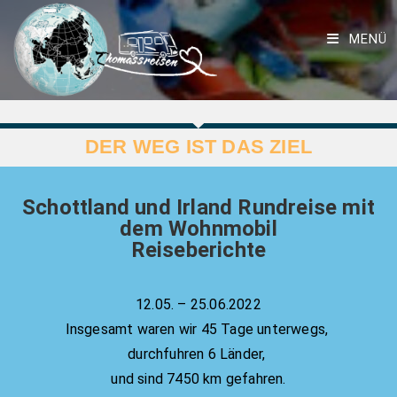
MENÜ
DER WEG IST DAS ZIEL
Schottland und Irland Rundreise mit
dem Wohnmobil
Reiseberichte
12.05. – 25.06.2022
Insgesamt waren wir 45 Tage unterwegs,
durchfuhren 6 Länder,
und sind 7450 km gefahren.