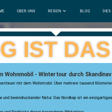
ME
ÜBER UNS
REISEN
BLOG
DIES
G IST DAS
m Wohnmobil - Wintertour durch Skandinav
benteuer mit dem Wohnmobil. Über mehrere tausend Kilometer 
und beeindruckender Natur. Das Nordkap ist ein einzigartiges 
en und Eindrücke dieser besonderen Wintertour.