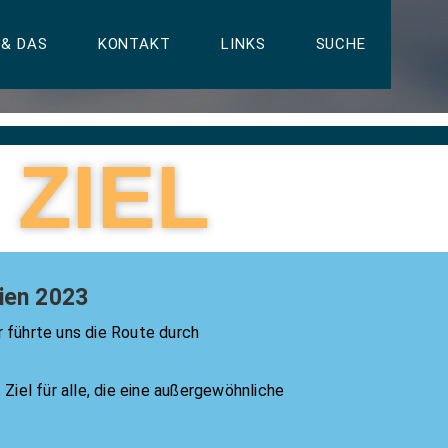
 & DAS
KONTAKT
LINKS
SUCHE
 ZIEL
ien 2023
führte uns die Route durch
Ziel für alle, die eine außergewöhnliche