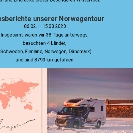
sberichte unserer Norwegentour
06.02. – 15.03.2023
Insgesamt waren wir 38 Tage unterwegs,
besuchten 4 Länder,
(Schweden, Finnland, Norwegen, Dänemark)
und sind 8793 km gefahren.