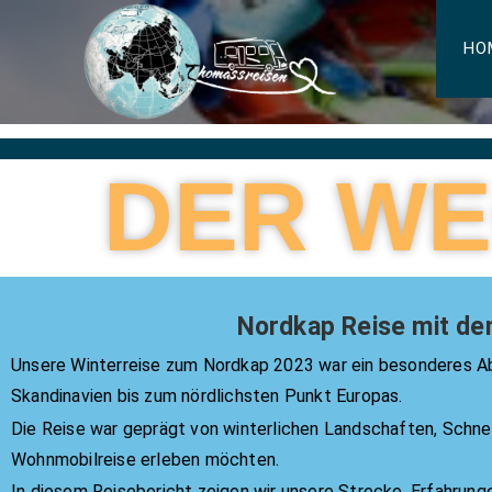
HO
DER WE
Nordkap Reise mit de
Unsere Winterreise zum Nordkap 2023 war ein besonderes A
Skandinavien bis zum nördlichsten Punkt Europas.
Die Reise war geprägt von winterlichen Landschaften, Schnee 
Wohnmobilreise erleben möchten.
In diesem Reisebericht zeigen wir unsere Strecke, Erfahrung