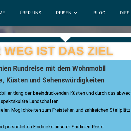
ME
ÜBER UNS
REISEN
BLOG
DIES
 WEG IST DAS ZIEL
nien Rundreise mit dem Wohnmobil
e, Küsten und Sehenswürdigkeiten
bil entlang der beeindruckenden Küsten und durch das abwech
 spektakuläre Landschaften.
 vielen Möglichkeiten zum Freistehen und zahlreichen Stellplät
nd persönlichen Eindrücke unserer Sardinien Reise.