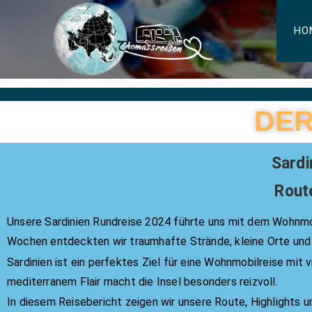
HO
DER
Sardi
Rout
Unsere Sardinien Rundreise 2024 führte uns mit dem Wohnmo
Wochen entdeckten wir traumhafte Strände, kleine Orte und
Sardinien ist ein perfektes Ziel für eine Wohnmobilreise mit
mediterranem Flair macht die Insel besonders reizvoll.
In diesem Reisebericht zeigen wir unsere Route, Highlights u