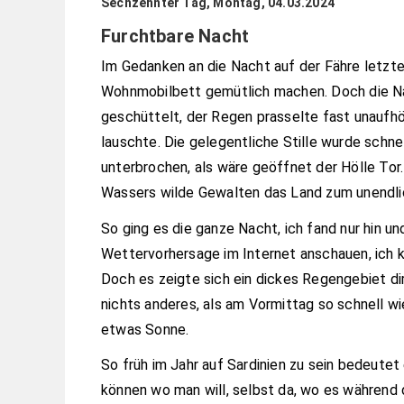
Sechzehnter Tag, Montag, 04.03.2024
Furchtbare Nacht
Im Gedanken an die Nacht auf der Fähre letzte
Wohnmobilbett gemütlich machen. Doch die N
geschüttelt, der Regen prasselte fast unaufhö
lauschte. Die gelegentliche Stille wurde schn
unterbrochen, als wäre geöffnet der Hölle Tor
Wassers wilde Gewalten das Land zum unendlic
So ging es die ganze Nacht, ich fand nur hin u
Wettervorhersage im Internet anschauen, ich ko
Doch es zeigte sich ein dickes Regengebiet dire
nichts anderes, als am Vormittag so schnell 
etwas Sonne.
So früh im Jahr auf Sardinien zu sein bedeutet
können wo man will, selbst da, wo es während d