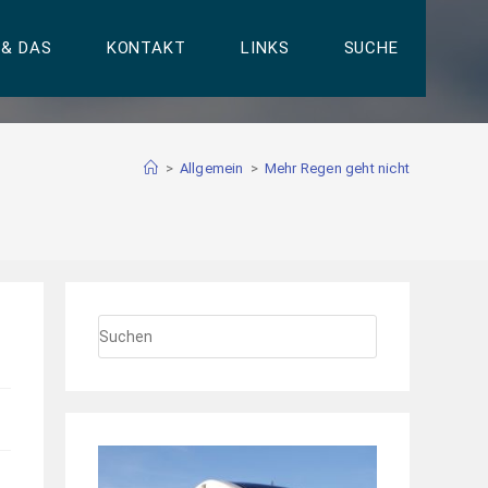
 & DAS
KONTAKT
LINKS
SUCHE
>
Allgemein
>
Mehr Regen geht nicht