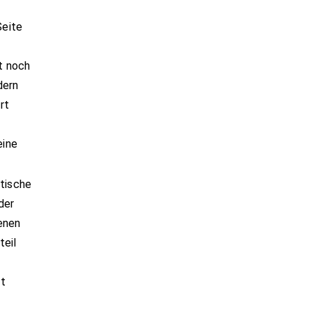
Seite
gt noch
dern
rt
eine
itische
der
enen
teil
ht