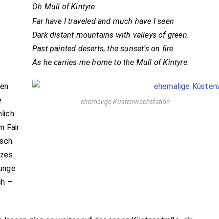
Oh Mull of Kintyre
Far have I traveled and much have I seen
Dark distant mountains with valleys of green.
Past painted deserts, the sunset’s on fire
As he carries me home to the Mull of Kintyre.
den
e
ehemalige Küstenwachstation
lich
m Fair
sch.
tzes
zunge
ch –