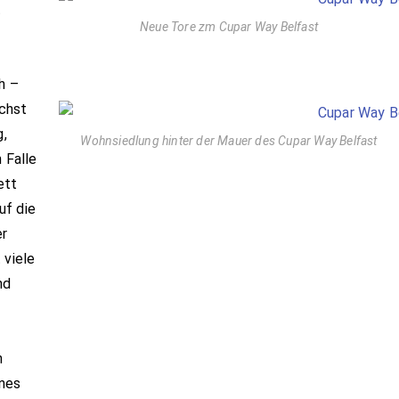
t
Neue Tore zm Cupar Way Belfast
h –
ächst
g,
Wohnsiedlung hinter der Mauer des Cupar Way Belfast
 Falle
ett
uf die
er
 viele
nd
n
ines