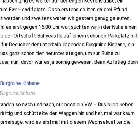
lassen ging es weiter auf der engen Küstenstraße, ein
um Fair Head folgte. Doch erstens sollten da drei Pfund
t werden und zweitens waren wir gestern genug gelaufen,
l es erst gegen 16:00 Uhr war, suchten wir in der Nähe einen
b der Ortschaft Ballycastle auf einem schönen Parkplatz mit
z für Besucher der unterhalb liegenden Burgruine Kinbane, ein
ss ganz schön tief herunter steigen, um zur Ruine zu
er, nun, davor war es ja sonnig gewesen. Beim Aufstieg dann
Burgruine Kinbane
nden so nach und nach, nur noch ein VW – Bus blieb neben
kräftig und schüttelte den Waggen hin und her, mal war kaum
vorhersage, wird es erstmal mit diesem Wechselwetter die