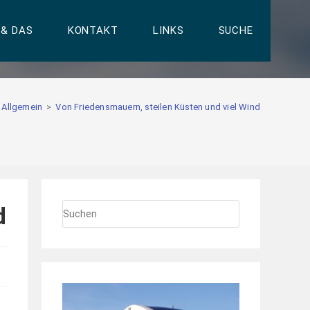
 & DAS
KONTAKT
LINKS
SUCHE
Allgemein
>
Von Friedensmauern, steilen Küsten und viel Wind
d