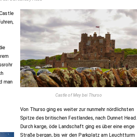
 Castle
fuhren,
die
ihrem
ssrohr
ch
nd man
Castle of Mey bei Thurso
Von Thurso ging es weiter zur nunmehr nördlichsten
Spitze des britischen Festlandes, nach Dunnet Head.
Durch karge, öde Landschaft ging es über eine enge
Straße bergan, bis wir den Parkplatz am Leuchtturm