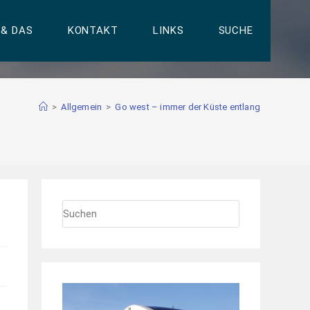
 & DAS
KONTAKT
LINKS
SUCHE
>
Allgemein
>
Go west – immer der Küste entlang