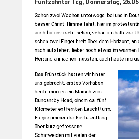
Fünfzehnter Tag, Donnerstag, 26.05
Schon zwei Wochen unterwegs, bei uns in Deuts
besser Christi Himmelfahrt, hier im protestan
auch für uns recht schön, schon um halb vier U
schon zwei Finger breit über dem Horizont, an
nach aufstehen, lieber noch etwas im warmen B
Heizung anmachen mussten, auch heute morgen 
Das Frühstück hatten wir hinter
uns gebracht, erstes Vorhaben
heute morgen ein Marsch zum
Duncansby Head, einem ca. fünf
Kilometer entfernten Leuchtturm.
Es ging immer der Küste entlang
über kurz gefressene
Schafweiden mit vielen der