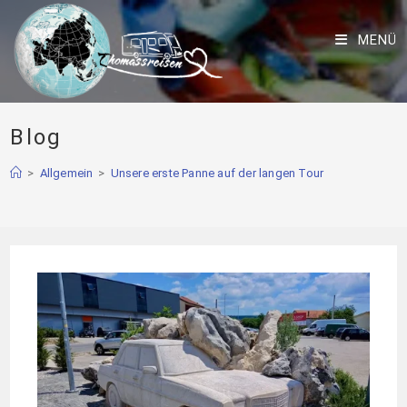
MENÜ
Blog
>
Allgemein
>
Unsere erste Panne auf der langen Tour