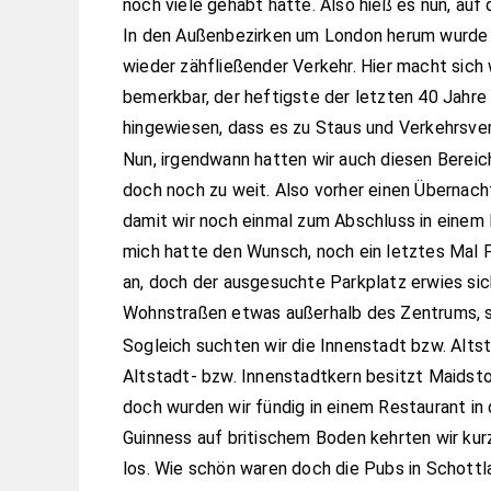
noch viele gehabt hätte. Also hieß es nun, au
In den Außenbezirken um London herum wurde 
wieder zähfließender Verkehr. Hier macht sich 
bemerkbar, der heftigste der letzten 40 Jahre 
hingewiesen, dass es zu Staus und Verkehrsv
Nun, irgendwann hatten wir auch diesen Bereic
doch noch zu weit. Also vorher einen Übernachtu
damit wir noch einmal zum Abschluss in einem 
mich hatte den Wunsch, noch ein letztes Mal F
an, doch der ausgesuchte Parkplatz erwies sich
Wohnstraßen etwas außerhalb des Zentrums, so
Sogleich suchten wir die Innenstadt bzw. Altst
Altstadt- bzw. Innenstadtkern besitzt Maidsto
doch wurden wir fündig in einem Restaurant i
Guinness auf britischem Boden kehrten wir kurz
los. Wie schön waren doch die Pubs in Schottla