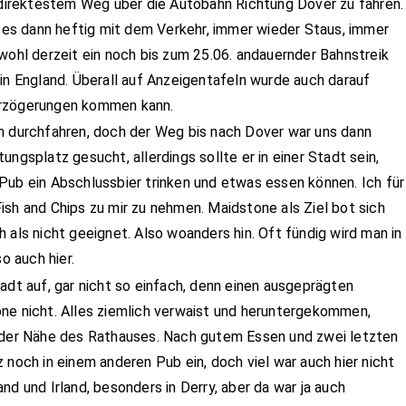
f direktestem Weg über die Autobahn Richtung Dover zu fahren.
es dann heftig mit dem Verkehr, immer wieder Staus, immer
wohl derzeit ein noch bis zum 25.06. andauernder Bahnstreik
in England. Überall auf Anzeigentafeln wurde auch darauf
erzögerungen kommen kann.
h durchfahren, doch der Weg bis nach Dover war uns dann
ngsplatz gesucht, allerdings sollte er in einer Stadt sein,
Pub ein Abschlussbier trinken und etwas essen können. Ich für
ish and Chips zu mir zu nehmen. Maidstone als Ziel bot sich
 als nicht geeignet. Also woanders hin. Oft fündig wird man in
 auch hier.
adt auf, gar nicht so einfach, denn einen ausgeprägten
ne nicht. Alles ziemlich verwaist und heruntergekommen,
n der Nähe des Rathauses. Nach gutem Essen und zwei letzten
 noch in einem anderen Pub ein, doch viel war auch hier nicht
nd und Irland, besonders in Derry, aber da war ja auch