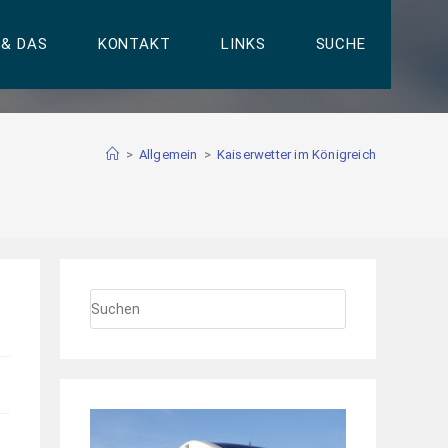
 & DAS
KONTAKT
LINKS
SUCHE
>
Allgemein
>
Kaiserwetter im Königreich