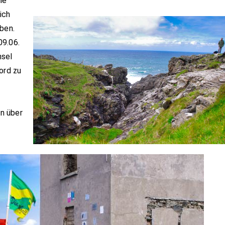
ie
ich
ben.
09.06.
nsel
ord zu
n über