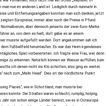
s war vorhanden, noch nicht mal ein Schild „Repubilc of
n man nun im anderen Land ist. Lediglich durch nunmehr in
ise und Entfernungsangaben konnten man sich denken, jetzt
 zeigten Europreise, immer aber noch die Preise in Pfund
als Normalbenzin, aber dennoch jenseits der zwei-Euro-Marke.
führer an, von dem es hieß, dort gäbe es an einem
ser musste aufgefüllt werden. Dort angekommen sah ich
f dem Fußballfeld herumlaufen. Es war das Heim irgendeines
nntägliches Spiel vorbereiteten. Ich fragte eine Frau, wer denn
jenige zu erkennen. Natürlich können wir Wasser auffüllen, kein
ollte ich denen nicht ins Klo schütten, also ging es weiter,
 nach zum „Malin Head“. Dies ist der nördlichste Punkt
ssing Places“, wie in Schottland, man musste bei
ren konnte. Die Straßen waren schlecht, rumplig, holprig,
m Jahr nun schon einige Länder bereist, sei es in Osteuropa