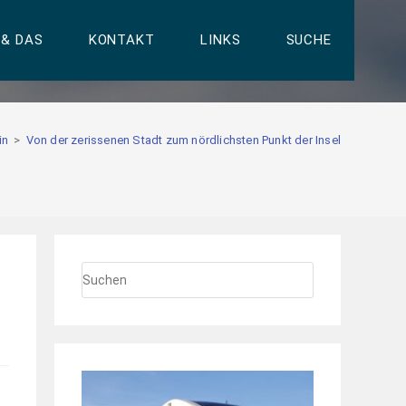
 & DAS
KONTAKT
LINKS
SUCHE
in
>
Von der zerissenen Stadt zum nördlichsten Punkt der Insel