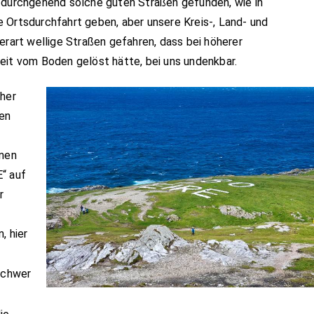
r durchgehend solche guten Straßen gefunden, wie in
 Ortsdurchfahrt geben, aber unsere Kreis-, Land- und
erart wellige Straßen gefahren, dass bei höherer
eit vom Boden gelöst hätte, bei uns undenkbar.
cher
pen
inen
“ auf
r
, hier
 schwer