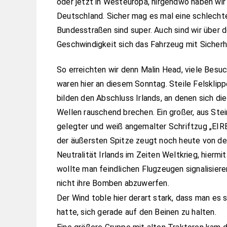
oder jetzt in Westeuropa, nirgendwo haben wi
Deutschland. Sicher mag es mal eine schlechte
Bundesstraßen sind super. Auch sind wir über d
Geschwindigkeit sich das Fahrzeug mit Sicherh
So erreichten wir denn Malin Head, viele Besu
waren hier an diesem Sonntag. Steile Felsklip
bilden den Abschluss Irlands, an denen sich die
Wellen rauschend brechen. Ein großer, aus Ste
gelegter und weiß angemalter Schriftzug „EIRE
der äußersten Spitze zeugt noch heute von de
Neutralität Irlands im Zeiten Weltkrieg, hiermit
wollte man feindlichen Flugzeugen signalisieren
nicht ihre Bomben abzuwerfen.
Der Wind toble hier derart stark, dass man es
hatte, sich gerade auf den Beinen zu halten.