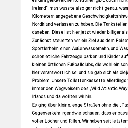
es da irgendwelche Kontrollen gibt, doch nicht
Ireland“, man wusste also gar nicht genau, wan
Kilometern angegebene Geschwindigkeitshinwe
Nordirland verlassen zu haben. Die Tankstellen
daneben. Diesel ist hier jetzt wieder billiger 
Zunächst steuerten wir ein Ziel aus dem Reise
Sportlerheim einen Außenwasserhahn, und Was
schon etliche Fahrzeuge parken und Kinder au
kleinen örtlichen Fußballclubs, die wohl ein so
hier verantwortlich sei und sie gab sich als die
Problem. Unsere Toilettenkassette allerdings w
immer den Wegweisern des „Wild Atlantic Ways“
Irlands und da wollten wir hin.
Es ging über kleine, enge Straßen ohne die „Pa
Gegenverkehr irgendwie schauen, dass er passie
voller Löcher und Rillen. Wir haben seit letzte