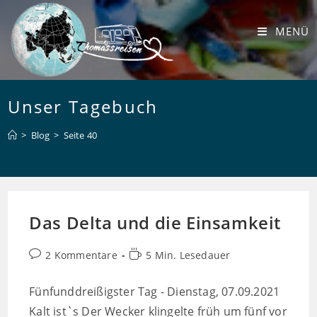
Zum
Inhalt
MENÜ
springen
Unser Tagebuch
>
Blog
>
Seite 40
Das Delta und die Einsamkeit
Beitrags-
Lesedauer:
2 Kommentare
5 Min. Lesedauer
Kommentare:
Fünfunddreißigster Tag - Dienstag, 07.09.2021
Kalt ist`s Der Wecker klingelte früh um fünf vor