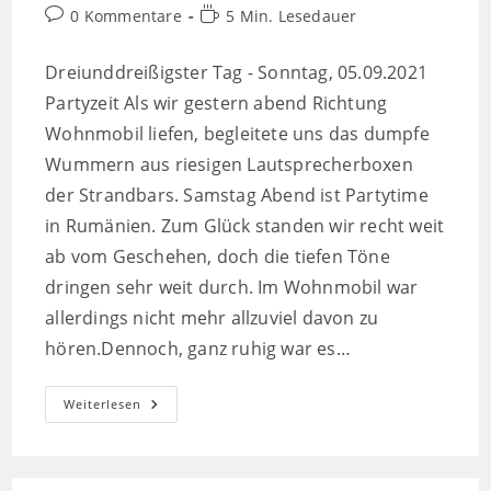
Beitrags-
Lesedauer:
0 Kommentare
5 Min. Lesedauer
Kommentare:
Dreiunddreißigster Tag - Sonntag, 05.09.2021
Partyzeit Als wir gestern abend Richtung
Wohnmobil liefen, begleitete uns das dumpfe
Wummern aus riesigen Lautsprecherboxen
der Strandbars. Samstag Abend ist Partytime
in Rumänien. Zum Glück standen wir recht weit
ab vom Geschehen, doch die tiefen Töne
dringen sehr weit durch. Im Wohnmobil war
allerdings nicht mehr allzuviel davon zu
hören.Dennoch, ganz ruhig war es…
Auf
Weiterlesen
Nach
Constanta
(Konstanza)
Und
Weiter