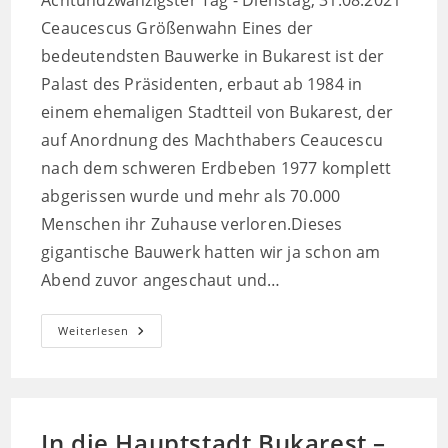
Achtundzwanzigster Tag - Dienstag, 31.08.2021
Ceaucescus Größenwahn Eines der
bedeutendsten Bauwerke in Bukarest ist der
Palast des Präsidenten, erbaut ab 1984 in
einem ehemaligen Stadtteil von Bukarest, der
auf Anordnung des Machthabers Ceaucescu
nach dem schweren Erdbeben 1977 komplett
abgerissen wurde und mehr als 70.000
Menschen ihr Zuhause verloren.Dieses
gigantische Bauwerk hatten wir ja schon am
Abend zuvor angeschaut und…
Besuch
Weiterlesen
In
Der
Hauptstadt
–
Bukarest
In die Hauptstadt Bukarest –