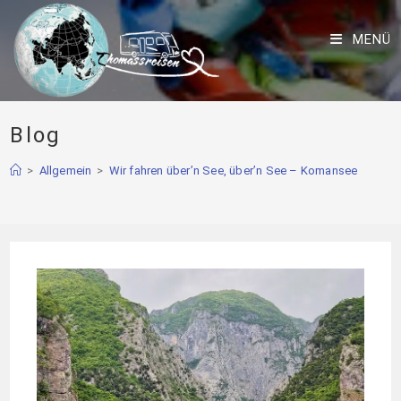
MENÜ
Blog
>
Allgemein
>
Wir fahren über’n See, über’n See – Komansee