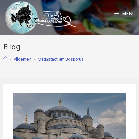
MENÜ
Blog
>
Allgemein
>
Megastadt am Bosporus