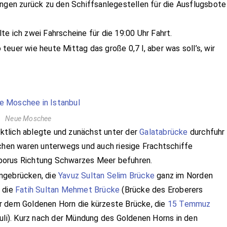
ingen zurück zu den Schiffsanlegestellen für die Ausflugsbote
e ich zwei Fahrscheine für die 19:00 Uhr Fahrt.
o teuer wie heute Mittag das große 0,7 l, aber was soll’s, wir
Neue Moschee
ünktlich ablegte und zunächst unter der
Galatabrücke
durchfuhr
fchen waren unterwegs und auch riesige Frachtschiffe
porus Richtung Schwarzes Meer befuhren.
ängebrücken, die
Yavuz Sultan Selim Brücke
ganz im Norden
e die
Fatih Sultan Mehmet Brücke
(Brücke des Eroberers
r dem Goldenen Horn die kürzeste Brücke, die
15 Temmuz
uli). Kurz nach der Mündung des Goldenen Horns in den