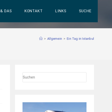
 & DAS
KONTAKT
LINKS
SUCHE
>
Allgemein
>
Ein Tag in Istanbul