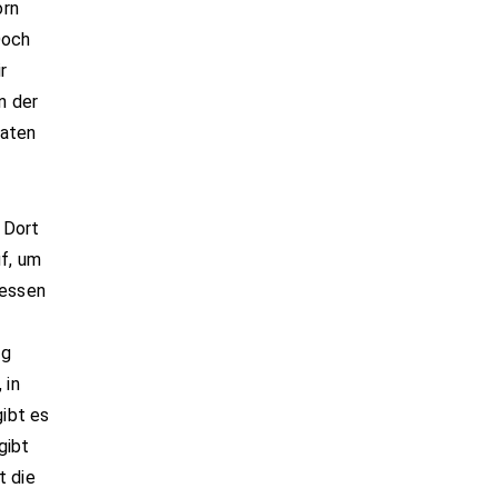
orn
Doch
r
n der
raten
. Dort
uf, um
 essen
ug
 in
ibt es
gibt
t die