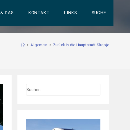
 & DAS
KONTAKT
LINKS
SUCHE
>
Allgemein
>
Zurück in die Hauptstadt Skopje