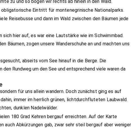
mte zu und so bogen wir rechts ab hinein in den Wald.
obligatorische Eintritt für montenegrinische Nationalparks.
 viele Reisebusse und dann im Wald zwischen den Bäumen jede
.
n sich hier auf, es war eine Lautstärke wie im Schwimmbad.
 den Bäumen, zogen unsere Wanderschuhe an und machten uns
gesucht, abseits vom See hinauf in die Berge.
Die
en den Rundweg um den See und entsprechend viele waren da
e
ondern für uns allein wandern. Doch zunächst ging es auf
dahin, immer im herrlich grünen, lichtdurchfluteten Laubwald.
ichten, dunklen Nadelwälder.
 vielen 180 Grad Kehren bergauf erreichten. Auf der Karte
en auch Abkürzungen gab, zwar sehr steil bergauf aber wenige