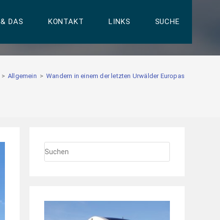
 & DAS
KONTAKT
LINKS
SUCHE
>
Allgemein
>
Wandern in einem der letzten Urwälder Europas