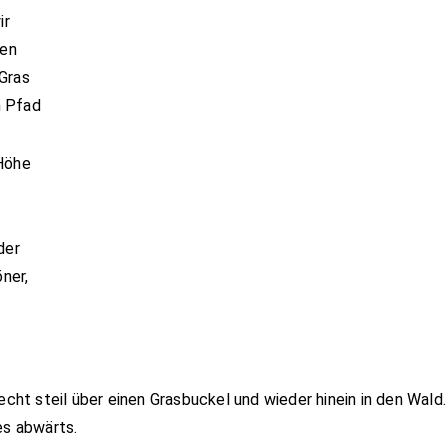
ir
ten
 Gras
n Pfad
 Höhe
der
ner,
echt steil über einen Grasbuckel und wieder hinein in den Wald.
 es abwärts.