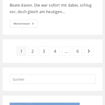
Beate davon. Die war sofort mit dabei, schlug
vor, doch gleich am heutigen…
Raus
Weiterlesen
Aus
Dem
Regen,
Rein
Ins
Trübe,
Auf
Ins
1
2
3
4
…
6
Zur nächst
Piemont
Press
Escap
to
close
the