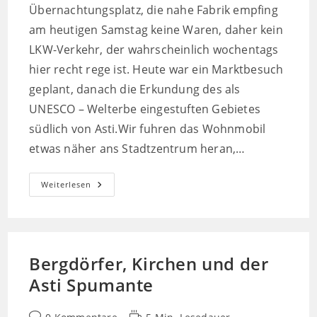
Übernachtungsplatz, die nahe Fabrik empfing
am heutigen Samstag keine Waren, daher kein
LKW-Verkehr, der wahrscheinlich wochentags
hier recht rege ist. Heute war ein Marktbesuch
geplant, danach die Erkundung des als
UNESCO – Welterbe eingestuften Gebietes
südlich von Asti.Wir fuhren das Wohnmobil
etwas näher ans Stadtzentrum heran,…
Welterbe
Weiterlesen
Piemont
–
Durch
Die
Hügellandschaft
Bergauf,
Bergab
Bergdörfer, Kirchen und der
Asti Spumante
Beitrags-
Lesedauer: