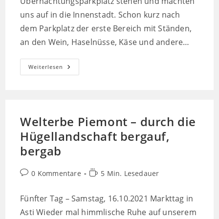
Übernachtungsparkplatz stehen und machten
uns auf in die Innenstadt. Schon kurz nach
dem Parkplatz der erste Bereich mit Ständen,
an den Wein, Haselnüsse, Käse und andere…
Von
Weiterlesen
Trüffeln,
Wein
Und
Dem
Berühmtesten
Ort
Im
Welterbe Piemont – durch die
Piemont
Hügellandschaft bergauf,
bergab
Beitrags-
Lesedauer:
0 Kommentare
5 Min. Lesedauer
Kommentare:
Fünfter Tag – Samstag, 16.10.2021 Markttag in
Asti Wieder mal himmlische Ruhe auf unserem