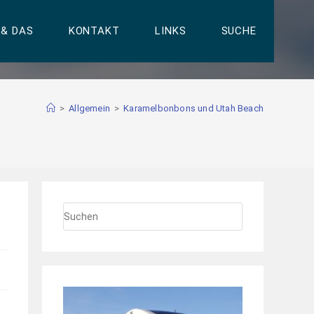
 & DAS
KONTAKT
LINKS
SUCHE
>
Allgemein
>
Karamelbonbons und Utah Beach