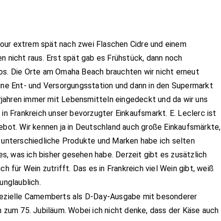
our extrem spät nach zwei Flaschen Cidre und einem
n nicht raus. Erst spät gab es Frühstück, dann noch
los. Die Orte am Omaha Beach brauchten wir nicht erneut
eine Ent- und Versorgungsstation und dann in den Supermarkt
Vorjahren immer mit Lebensmitteln eingedeckt und da wir uns
 in Frankreich unser bevorzugter Einkaufsmarkt. E. Leclerc ist
gebot. Wir kennen ja in Deutschland auch große Einkaufsmärkte,
e unterschiedliche Produkte und Marken habe ich selten
les, was ich bisher gesehen habe. Derzeit gibt es zusätzlich
h für Wein zutrifft. Das es in Frankreich viel Wein gibt, weiß
unglaublich.
spezielle Camemberts als D-Day-Ausgabe mit besonderer
n zum 75. Jubiläum. Wobei ich nicht denke, dass der Käse auch