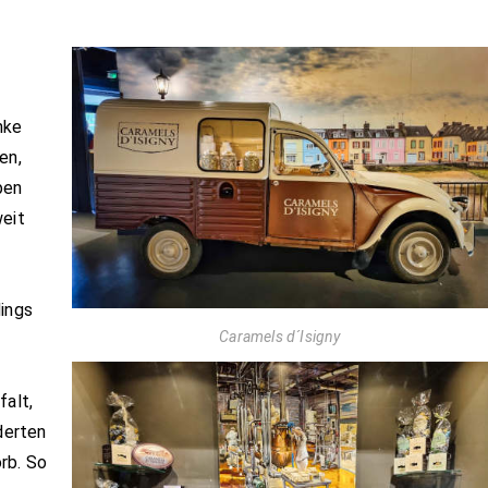
nke
en,
ben
weit
dings
Caramels d´Isigny
falt,
derten
rb. So