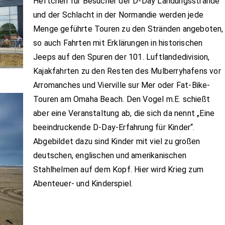
Heftchen für Besucher der D-Day Landungsstrände
und der Schlacht in der Normandie werden jede
Menge geführte Touren zu den Stränden angeboten,
so auch Fahrten mit Erklärungen in historischen
Jeeps auf den Spuren der 101. Luftlandedivision,
Kajakfahrten zu den Resten des Mulberryhafens vor
Arromanches und Vierville sur Mer oder Fat-Bike-
Touren am Omaha Beach. Den Vogel m.E. schießt
aber eine Veranstaltung ab, die sich da nennt „Eine
beeindruckende D-Day-Erfahrung für Kinder“.
Abgebildet dazu sind Kinder mit viel zu großen
deutschen, englischen und amerikanischen
Stahlhelmen auf dem Kopf. Hier wird Krieg zum
Abenteuer- und Kinderspiel.