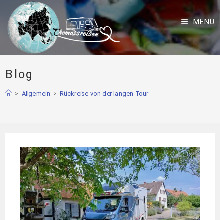
MENÜ
Blog
>
Allgemein
>
Rückreise von der langen Tour