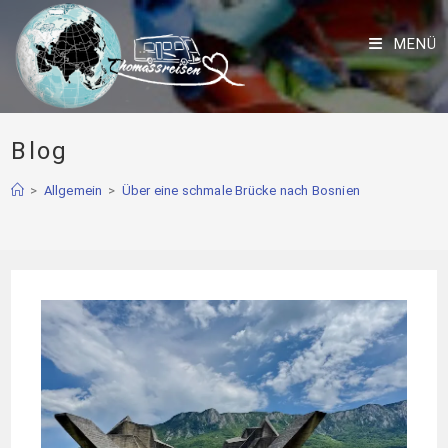
MENÜ
Blog
>
Allgemein
>
Über eine schmale Brücke nach Bosnien