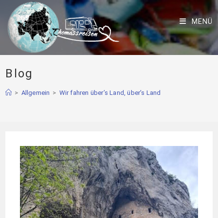
MENÜ
Blog
>
Allgemein
>
Wir fahren über’s Land, über’s Land