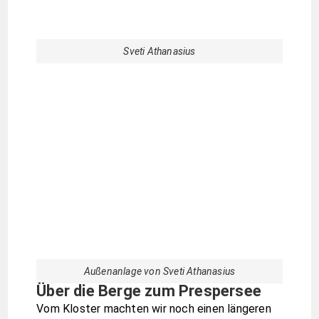
anderen Weg durch den Wald und vorbei an
noch zwei kleinen orthodoxen Kirchen.
Unser Tagesendziel war ein Stellplatz am
Nachbarsee, dem Prespersee, wozu wir aber
wieder eine sehr kurvenreiche Straße zunächst
den Berg hinauf und dann wieder hinunter zum
See fahren mussten. Hierbei durchquerten wir
den Galicica Nationalpark, wofür an einem
Kontrollposten 600 Dinar, etwa neun Euro,
entrichtet werden mussten.
Leider trübte es sich ein, über dem Ohridsee
regnete es heftig, sogar Blitze sausten ins
Wasser und die Sicht vom Scheitelpunkt der
Passstraße war sehr getrübt. Dazu blies ein
kalter, heftiger Wind.