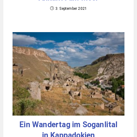
KOMMENTARE
Ruth
27. MAI 2026
ANTWORTEN
Ein Missionar war er, der Naum von Ohrid 😊
Ruth
27. MAI 2026
ANTWORTEN
Schön in Mazedonien 🇲🇰 da gibt es glaub‘ auch
einiges an Wein.
Schreibe einen Kommentar