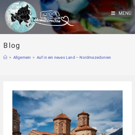
MENÜ
Blog
>
Allgemein
>
Auf in ein neues Land – Nordmazedonien