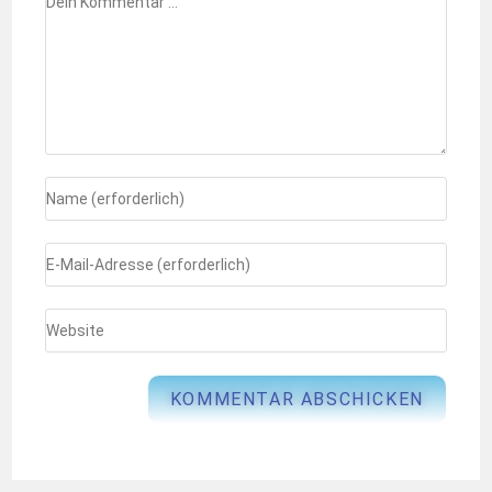
Noch einmal Kultur in Bosnien
19. Juni 2026
Neueste Kommentare
Ruth
zu
Erholung am Meer in Kroatien
Elisabeth
zu
Unsere erste Panne auf der langen Tour
Ruth
zu
Unsere erste Panne auf der langen Tour
Ruth
zu
Noch einmal Kultur in Bosnien
Ruth
zu
Es wird wieder heiß im Süden Montenergros
Unser Karten Und Reiseführer