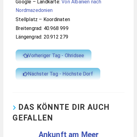
16. Juni 2025
Breslau – ehemals
schlesische Hauptstadt
5. Oktober 2025
DIESER BEITRAG HAT 2