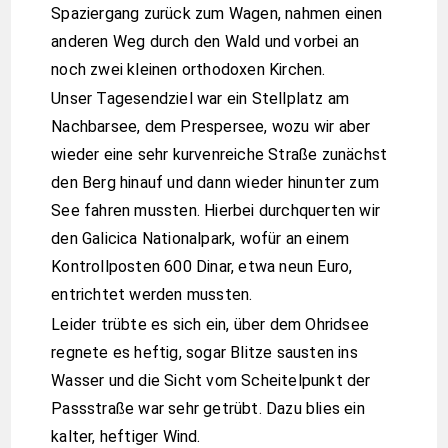
Doch auf der anderen Seite des Passes war es
besser, wir erreichten unseren anvisierten
Stellplatz direkt am Ufer des Prespersees und
konnten sogar noch unser Feierabendbier
draußen trinken.
Zum Grillen allerdings wurde es dann später
doch zu ungemütlich, sodass es heute wieder
Spaghetti gab.
Auf der anderen Seite regnet es stark
Gewitter über dem Ohridsee
Touren – Informationen
Gefahrene Kilometer: 103,5 km
Google – Landkarte:
Von Albanien nach