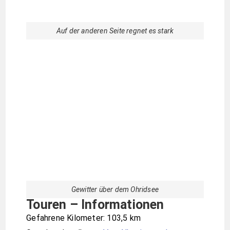
Ein Wandertag im Soganlital
in Kappadokien