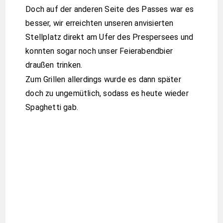
Nordmazedonien
Stellplatz – Koordinaten
Breitengrad: 40.968 999
Längengrad: 20.912 279
Vorheriger Tag - Ohridsee
Nächster Tag - Höchste Dorf
DAS KÖNNTE DIR AUCH
GEFALLEN
Ankunft am Meer
3. September 2021