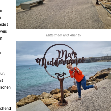
ir
m
eidet
weis
Mittelmeer und Atlantik
an
n
l
un,
it
lichen
echend