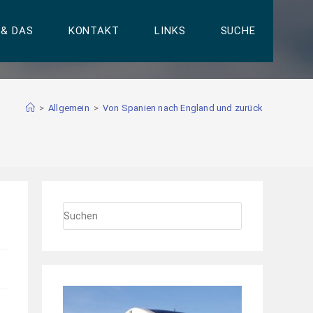
 & DAS
KONTAKT
LINKS
SUCHE
>
Allgemein
>
Von Spanien nach England und zurück