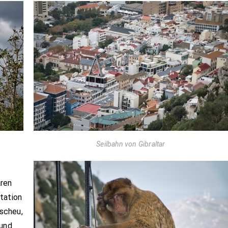
Seilbahn von Gibraltar
aren
tation
 scheu,
 und