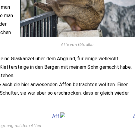
s man
ie man
der
schen
Affe von Gibraltar
 eine Glaskanzel über dem Abgrund, für einige vielleicht
he Klettersteige in den Bergen mit meinem Sohn gemacht habe,
stehen.
re auch die hier anwesenden Affen betrachten wollten. Einer
chulter, sie war aber so erschrocken, dass er gleich wieder
egnung mit dem Affen