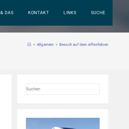
 & DAS
KONTAKT
LINKS
SUCHE
>
Allgemein
>
Besuch auf dem Affenfelsen